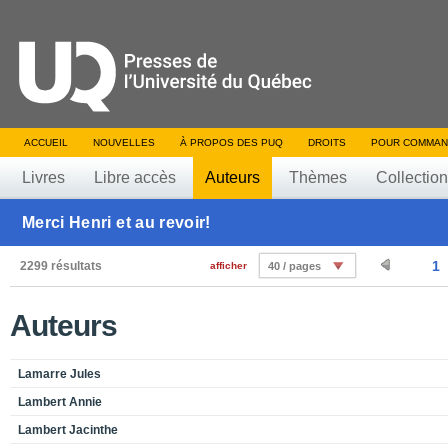
ACCUEIL
NOUVELLES
À PROPOS DES PUQ
DROITS
POUR COMMAN
Livres
Libre accès
Auteurs
Thèmes
Collectio
Merci Henri et au revoir!
1
2299 résultats
afficher
40 / pages
Auteurs
Lamarre Jules
Lambert Annie
Lambert Jacinthe