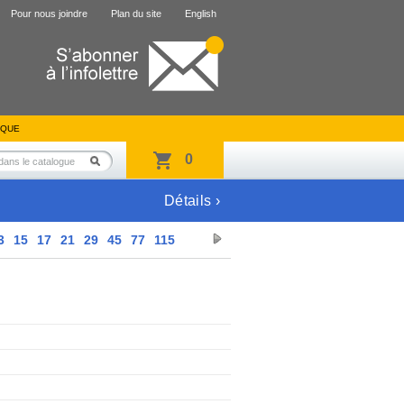
Pour nous joindre
Plan du site
English
IQUE
0
Détails ›
3
15
17
21
29
45
77
115