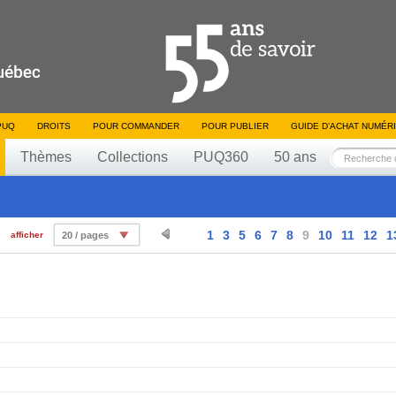
PUQ
DROITS
POUR COMMANDER
POUR PUBLIER
GUIDE D’ACHAT NUMÉR
Thèmes
Collections
PUQ360
50 ans
1
3
5
6
7
8
9
10
11
12
1
afficher
20 / pages