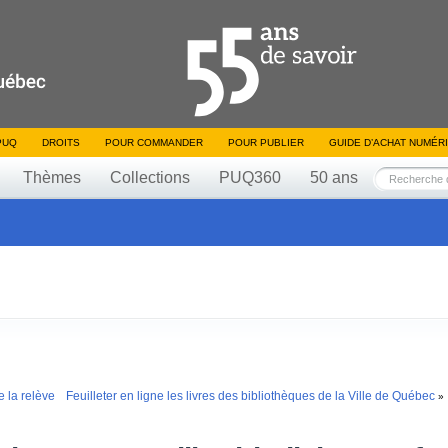
PUQ
DROITS
POUR COMMANDER
POUR PUBLIER
GUIDE D’ACHAT NUMÉR
Thèmes
Collections
PUQ360
50 ans
 la relève
Feuilleter en ligne les livres des bibliothèques de la Ville de Québec
»