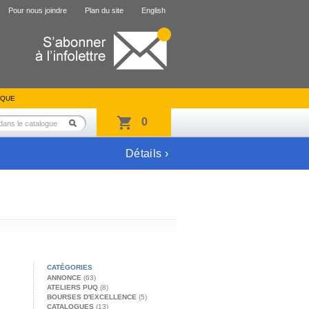
Pour nous joindre
Plan du site
English
IQUE
0
Détails ›
CATÉGORIES
ANNONCE
(63)
ATELIERS PUQ
(8)
BOURSES D'EXCELLENCE
(5)
CATALOGUES
(13)