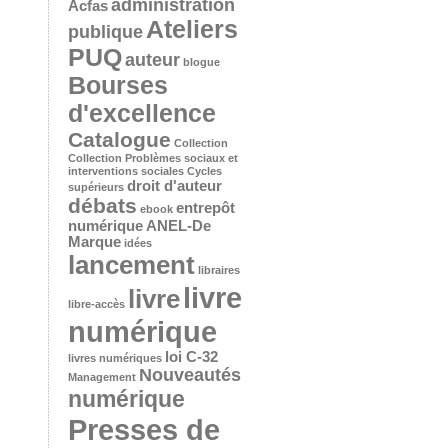
administration
Acfas
Ateliers
publique
PUQ
auteur
blogue
Bourses
d'excellence
Catalogue
Collection
Collection Problèmes sociaux et
interventions sociales
Cycles
droit d'auteur
supérieurs
débats
entrepôt
ebook
numérique ANEL-De
Marque
idées
lancement
libraires
livre
livre
libre-accès
numérique
loi C-32
livres numériques
Nouveautés
Management
numérique
Presses de