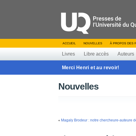
ACCUEIL
NOUVELLES
À PROPOS DES 
Livres
Libre accès
Auteurs
Merci Henri et au revoir!
Nouvelles
Magaly Brodeur : notre chercheure-auteure de
«