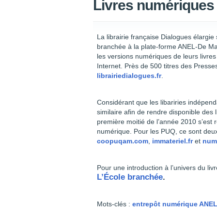
Livres numériques 
La librairie française Dialogues élargi
branchée à la plate-forme ANEL-De Ma
les versions numériques de leurs livre
Internet. Près de 500 titres des Presse
librairiedialogues.fr
.
Considérant que les libariries indépen
similaire afin de rendre disponible des
première moitié de l’année 2010 s’est r
numérique. Pour les PUQ, ce sont deux 
coopuqam.com
,
immateriel.fr
et
num
Pour une introduction à l’univers du li
L’École branchée
.
Mots-clés :
entrepôt numérique ANE