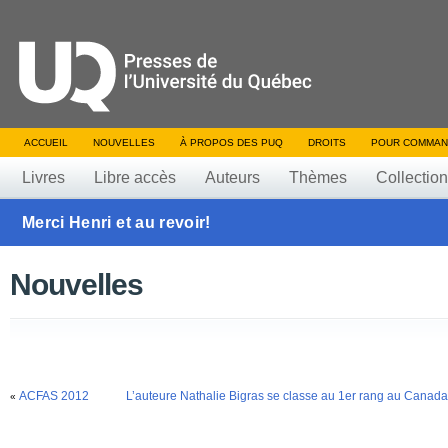
ACCUEIL
NOUVELLES
À PROPOS DES PUQ
DROITS
POUR COMMAN
Livres
Libre accès
Auteurs
Thèmes
Collectio
Merci Henri et au revoir!
Nouvelles
ACFAS 2012
L’auteure Nathalie Bigras se classe au 1er rang au Cana
«