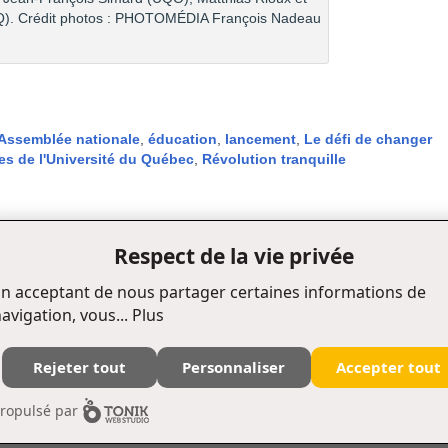
Q). Crédit photos : PHOTOMÉDIA François Nadeau
Assemblée nationale
,
éducation
,
lancement
,
Le défi de changer
es de l'Université du Québec
,
Révolution tranquille
Respect de la vie privée
n acceptant de nous partager certaines informations de
avigation, vous...
Plus
Rejeter tout
Personnaliser
Accepter tout
Édifice Fleurie, 480, de La Chapelle, bureau F015, Québec (Québec) Canada G1K 0B6
ropulsé par
Tél. : (418) 657-4399 Téléc. : (418) 657-2096 puq@puq.ca