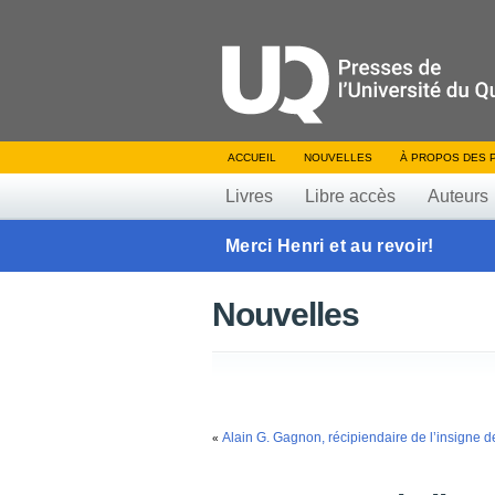
ACCUEIL
NOUVELLES
À PROPOS DES 
Livres
Libre accès
Auteurs
Merci Henri et au revoir!
Nouvelles
Alain G. Gagnon, récipiendaire de l’insigne de
«