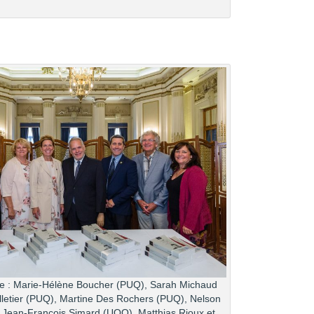
te : Marie-Hélène Boucher (PUQ), Sarah Michaud
lletier (PUQ), Martine Des Rochers (PUQ), Nelson
Jean-François Simard (UQO), Matthias Rioux et