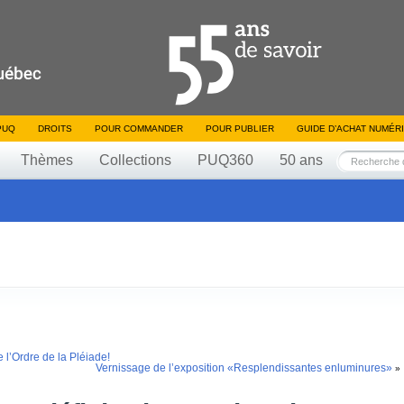
PUQ
DROITS
POUR COMMANDER
POUR PUBLIER
GUIDE D’ACHAT NUMÉR
Thèmes
Collections
PUQ360
50 ans
 l’Ordre de la Pléiade!
Vernissage de l’exposition «Resplendissantes enluminures»
»