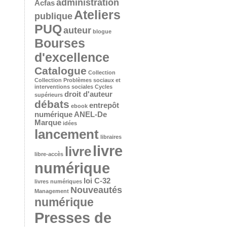
administration
Acfas
Ateliers
publique
PUQ
auteur
blogue
Bourses
d'excellence
Catalogue
Collection
Collection Problèmes sociaux et
interventions sociales
Cycles
droit d'auteur
supérieurs
débats
entrepôt
ebook
numérique ANEL-De
Marque
idées
lancement
libraires
livre
livre
libre-accès
numérique
loi C-32
livres numériques
Nouveautés
Management
numérique
Presses de