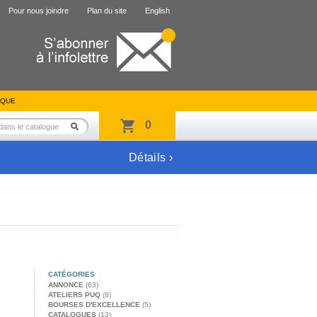
Pour nous joindre
Plan du site
English
IQUE
0
Détails ›
CATÉGORIES
ANNONCE
(63)
ATELIERS PUQ
(8)
BOURSES D'EXCELLENCE
(5)
CATALOGUES
(13)