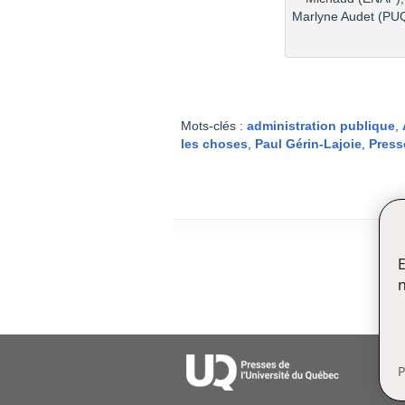
Marlyne Audet (PU
Mots-clés :
administration publique
,
les choses
,
Paul Gérin-Lajoie
,
Press
E
n
P