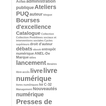
administration
Acfas
Ateliers
publique
PUQ
auteur
blogue
Bourses
d'excellence
Catalogue
Collection
Collection Problèmes sociaux et
interventions sociales
Cycles
droit d'auteur
supérieurs
débats
entrepôt
ebook
numérique ANEL-De
Marque
idées
lancement
libraires
livre
livre
libre-accès
numérique
loi C-32
livres numériques
Nouveautés
Management
numérique
Presses de