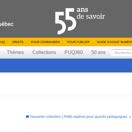
PUQ
DROITS
POUR COMMANDER
POUR PUBLIER
GUIDE D’ACHAT NUMÉR
Thèmes
Collections
PUQ360
50 ans
🎓 Nouvelle collection | Petits repères pour grands pédagogues
»