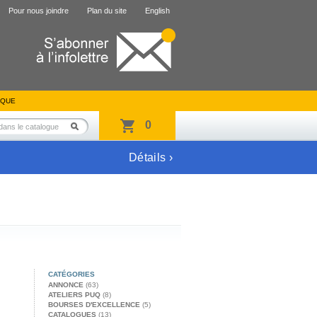
Pour nous joindre
Plan du site
English
IQUE
0
Détails ›
CATÉGORIES
ANNONCE
(63)
ATELIERS PUQ
(8)
BOURSES D'EXCELLENCE
(5)
CATALOGUES
(13)