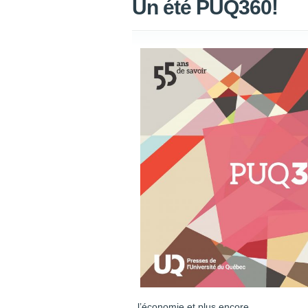
Un été PUQ360!
l’économie et plus encore.