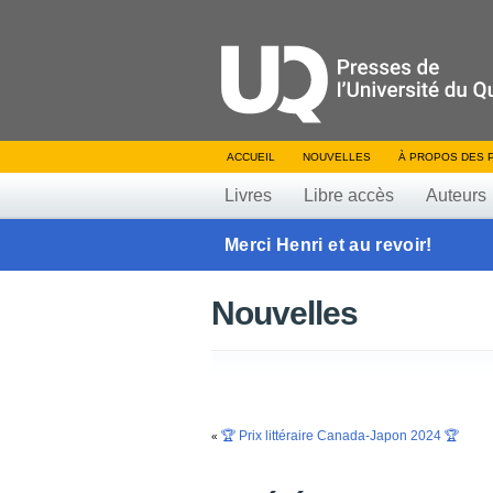
ACCUEIL
NOUVELLES
À PROPOS DES 
Livres
Libre accès
Auteurs
Merci Henri et au revoir!
Nouvelles
🏆 Prix littéraire Canada-Japon 2024 🏆
«