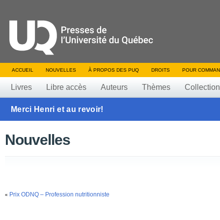
ACCUEIL
NOUVELLES
À PROPOS DES PUQ
DROITS
POUR COMMAN
Livres
Libre accès
Auteurs
Thèmes
Collectio
Merci Henri et au revoir!
Nouvelles
Prix ODNQ – Profession nutritionniste
«