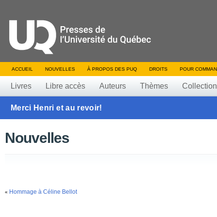
ACCUEIL
NOUVELLES
À PROPOS DES PUQ
DROITS
POUR COMMAN
Livres
Libre accès
Auteurs
Thèmes
Collectio
Merci Henri et au revoir!
Nouvelles
Hommage à Céline Bellot
«