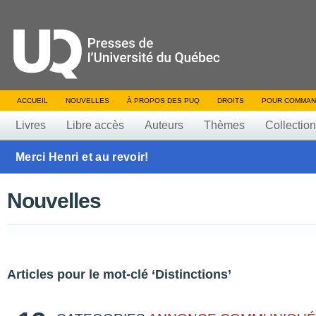
ACCUEIL
NOUVELLES
À PROPOS DES PUQ
DROITS
POUR COMMAN
Livres
Libre accès
Auteurs
Thèmes
Collectio
Merci Henri et au revoir!
Nouvelles
Articles pour le mot-clé ‘Distinctions’