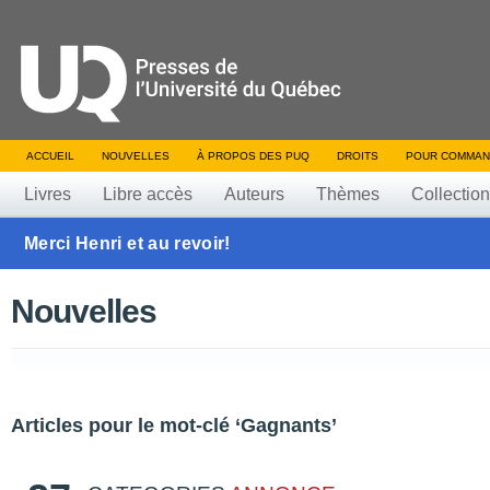
ACCUEIL
NOUVELLES
À PROPOS DES PUQ
DROITS
POUR COMMAN
Livres
Libre accès
Auteurs
Thèmes
Collectio
Merci Henri et au revoir!
Nouvelles
Articles pour le mot-clé ‘Gagnants’