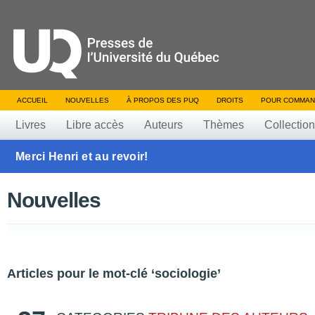
ACCUEIL
NOUVELLES
À PROPOS DES PUQ
DROITS
POUR COMMAN
Livres
Libre accès
Auteurs
Thèmes
Collectio
Merci Henri et au revoir!
Nouvelles
Articles pour le mot-clé ‘sociologie’