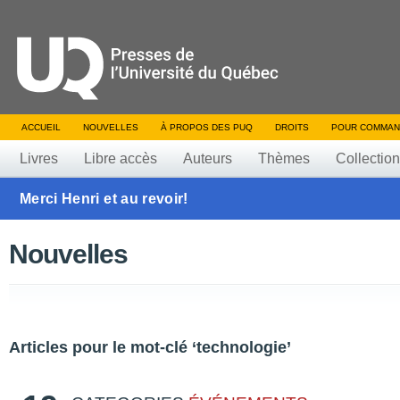
ACCUEIL
NOUVELLES
À PROPOS DES PUQ
DROITS
POUR COMMAN
Livres
Libre accès
Auteurs
Thèmes
Collectio
Merci Henri et au revoir!
Nouvelles
Articles pour le mot-clé ‘technologie’