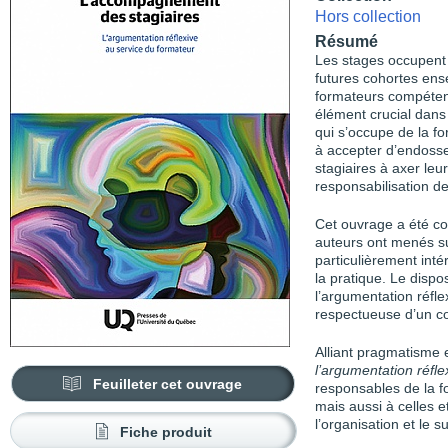
Hors collection
Résumé
Les stages occupent u
futures cohortes ens
formateurs compéten
élément crucial dans
qui s’occupe de la f
à accepter d’endosser
stagiaires à axer leur
responsabilisation de 
Cet ouvrage a été co
auteurs ont menés su
particulièrement inté
la pratique. Le dispo
l’argumentation réfle
respectueuse d’un c
Alliant pragmatisme 
l’argumentation réfle
Feuilleter cet ouvrage
responsables de la f
mais aussi à celles 
l’organisation et le s
Fiche produit