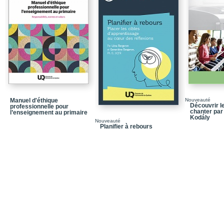
L’alternance et la cofor
La compétence et son
La réflexion (pratique r
Le développement ident
…et le développement id
La tension entre une ide
L’accompagnement
Manuel d'éthique
Nouveauté
Découvrir le
professionnelle pour
Chapitre 2 / Un dispos
chanter par
l’enseignement au primaire
Kodály
Nouveauté
Planifier à rebours
Former en explicitant
Des savoirs à rendre d
Une approche pour rend
Un dispositif soutenant l
l’argumentation réflexi
L’argumentation réflexi
Quelques observations a