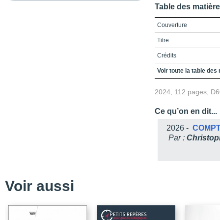
Table des matièr
Couverture
Titre
Crédits
Table des matières
Voir toute la table des
Liste des figures
2024, 112 pages, D
Liste des tableaux
Ce qu’on en dit...
Introduction
2026 -
COMPT
Les origines de l’ouvra
Par :
Christo
Le pourquoi de l’ouvra
Chapitre 1 / Le contexte
Un contexte de formatio
Voir aussi
Le stage, une occasion 
Des concepts en jeu