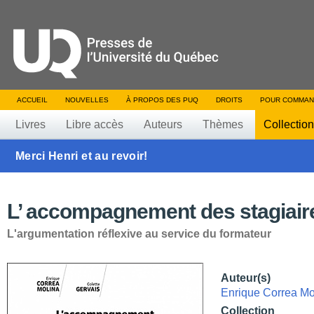
ACCUEIL
NOUVELLES
À PROPOS DES PUQ
DROITS
POUR COMMAN
Livres
Libre accès
Auteurs
Thèmes
Collectio
Merci Henri et au revoir!
L’ accompagnement des stagiair
L'argumentation réflexive au service du formateur
Auteur(s)
Enrique Correa Mo
Collection