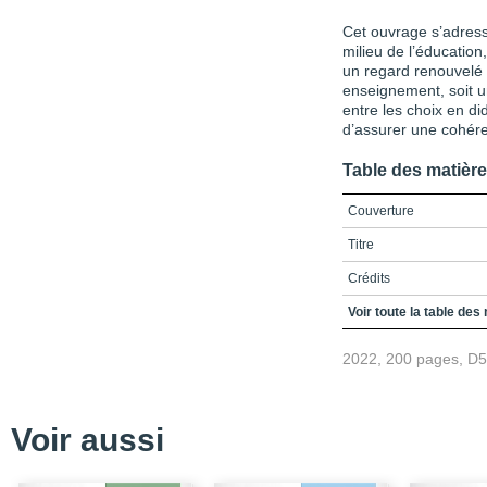
Cet ouvrage s’adress
milieu de l’éducation
un regard renouvelé 
enseignement, soit un
entre les choix en di
d’assurer une cohére
Table des matièr
Couverture
Titre
Crédits
Remerciements
Voir toute la table des
Table des matières
2022, 200 pages, D
Liste des figures et tab
Liste des sigles et acr
Voir aussi
Introduction / L’intégrat
vers un nouveau regard