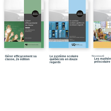
Chapitre 1 / La mise en 
didactique
Références
Chapitre 2 / L’enseigne
alliage entre didactique
Références
Chapitre 3 / La gestion
l’enseignement de l’uni
Références
Gérer efficacement sa
Le système scolaire
Nouveauté
Chapitre 4 / L’approche
Les mathém
classe, 2e édition
québécois en douze
préscolaire 
entre la gestion de la c
regards
Références
Chapitre 5 / Les présu
la gestion de la classe
pratique
Références
Conclusion / La gestion 
en relation, intégratio
Notices biographiques