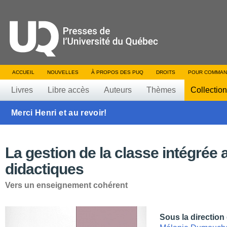
ACCUEIL
NOUVELLES
À PROPOS DES PUQ
DROITS
POUR COMMAN
Livres
Libre accès
Auteurs
Thèmes
Collectio
Merci Henri et au revoir!
La gestion de la classe intégrée 
didactiques
Vers un enseignement cohérent
Sous la direction