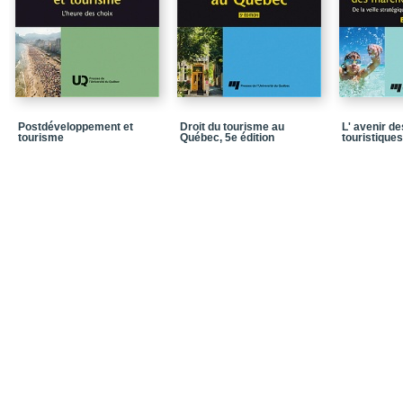
E-F
G
H
I-J
Postdéveloppement et
Droit du tourisme au
L' avenir d
L
tourisme
Québec, 5e édition
touristiques
M
N
O
P
Q
R
S
T
U-V