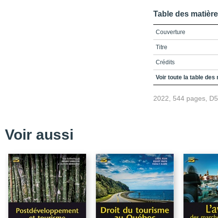
Table des matièr
Couverture
Titre
Crédits
Table des matières
Voir toute la table des
Liste des concepts clés
2022, 544 pages, D
Liste des collaborateurs
Liste des figures et tab
Voir aussi
Avant-propos
Concepts clés
A
B
C
D