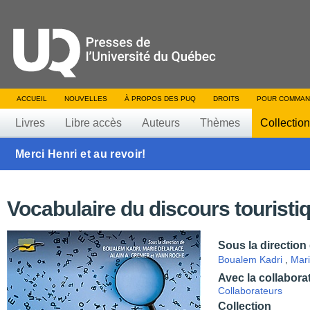
ACCUEIL
NOUVELLES
À PROPOS DES PUQ
DROITS
POUR COMMAN
Livres
Libre accès
Auteurs
Thèmes
Collectio
Merci Henri et au revoir!
Vocabulaire du discours touristi
Sous la direction
Boualem Kadri
,
Mari
Avec la collabora
Collaborateurs
Collection