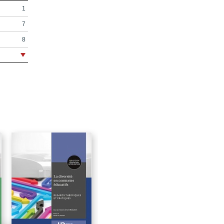
1
7
8
9
15
17
23
25
e
35
49
69
91
133
175