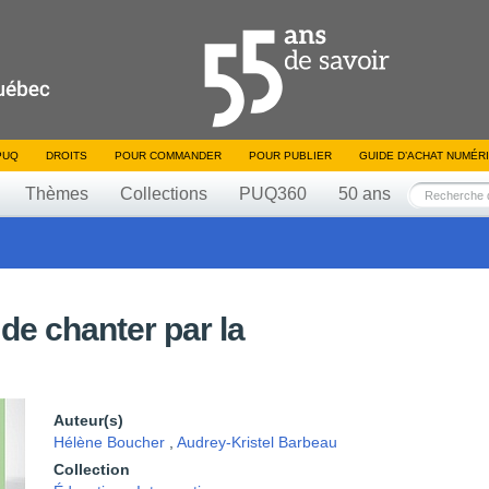
PUQ
DROITS
POUR COMMANDER
POUR PUBLIER
GUIDE D’ACHAT NUMÉR
Thèmes
Collections
PUQ360
50 ans
 de chanter par la
Auteur(s)
Hélène Boucher
,
Audrey-Kristel Barbeau
Collection