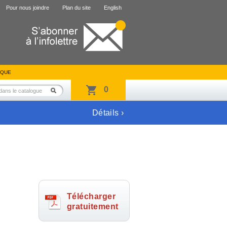
Pour nous joindre
Plan du site
English
IQUE
0
Détails ›
Télécharger
gratuitement