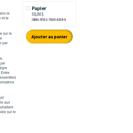
ans la
 et le
 sur le
le
e par
e,
rçue
tègre
 Entre
 essentiels
ormatrice
ant
tée aux
uhaitant
xée sur le