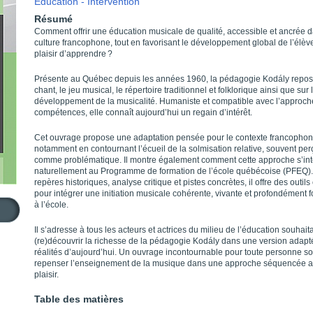
Éducation - Intervention
Résumé
Comment offrir une éducation musicale de qualité, accessible et ancrée d
culture francophone, tout en favorisant le développement global de l’élève
plaisir d’apprendre ?
Présente au Québec depuis les années 1960, la pédagogie Kodály repose
chant, le jeu musical, le répertoire traditionnel et folklorique ainsi que sur 
développement de la musicalité. Humaniste et compatible avec l’approch
compétences, elle connaît aujourd’hui un regain d’intérêt.
Cet ouvrage propose une adaptation pensée pour le contexte francophon
notamment en contournant l’écueil de la solmisation relative, souvent pe
comme problématique. Il montre également comment cette approche s’in
naturellement au Programme de formation de l’école québécoise (PFEQ).
repères historiques, analyse critique et pistes concrètes, il offre des outils
pour intégrer une initiation musicale cohérente, vivante et profondément f
à l’école.
Il s’adresse à tous les acteurs et actrices du milieu de l’éducation souhait
(re)découvrir la richesse de la pédagogie Kodály dans une version adap
réalités d’aujourd’hui. Un ouvrage incontournable pour toute personne so
repenser l’enseignement de la musique dans une approche séquencée a
plaisir.
Table des matières