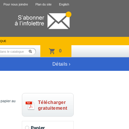
Pour nous joindre
Plan du site
English
IQUE
0
Détails ›
 papier au
Télécharger
gratuitement