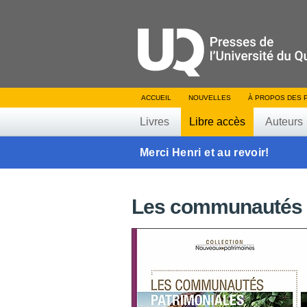
ACCUEIL
NOUVELLES
À PROPOS DES 
Livres
Libre accès
Auteurs
Merci Henri et au revoir!
Les communautés 