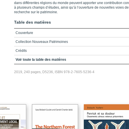
dans différentes régions du monde peuvent apporter une contribution co
à plusieurs champs d’études, ainsi qu’à l’ouverture de nouvelles voies de
recherche sur le patrimoine.
Table des matières
Couverture
Collection Nouveaux Patrimoines
Crédits
Remerciements / Acknowledgments
Voir toute la table des matières
Table des matières / Table of contents
2019, 240 pages, D5236, ISBN 978-2-7605-5236-4
Liste des abréviations / List of abbreviations
Introduction
PARTIE 1 / Les interprétations des communautés patrimoniales /
Interpretations of heritage communities
PARTIE 2 / Les communautés patrimoniales et l’architecture religieuse /
Heritage communities and religious architecture
PARTIE 3 / Les communautés patrimoniales et le patrimoine culturel
immatériel / Heritage communities and intangible cultural heritage