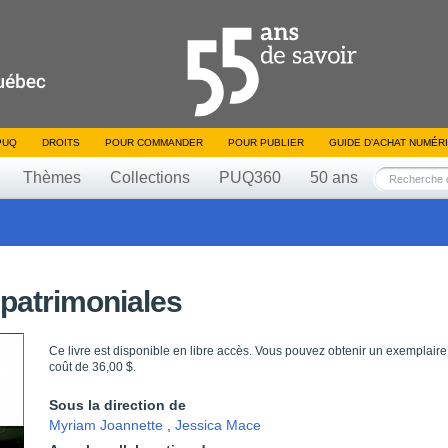
PUQ
DROITS
POUR COMMANDER
POUR PUBLIER
GUIDE D’ACHAT NUMÉR
Thèmes
Collections
PUQ360
50 ans
patrimoniales
Ce livre est disponible en libre accès. Vous pouvez obtenir un exemplaire
coût de 36,00 $.
Sous la direction de
Myriam Joannette
,
Jessica Mace