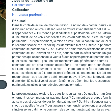
Avec la collaboration de
Collaborateurs
Collection
Nouveaux patrimoines
Résumé
Dans le contexte actuel de mondialisation, la notion de « communauté » 
d’évoluer, notion au cœur de laquelle se trouve invariablement celle du «
d’appartenance ». Du monde postindustriel et postcolonial est née l’affirm
d’une multitude de voix et d’identités issues du patrimoine : c’est l’héritag
patrimonial. Plus précisément, la mise en valeur de la contribution de cet 
la reconnaissance et aux politiques identitaires met en lumière le phén
communauté patrimoniale ». S’il existe de nombreuses définitions de cett
communauté, la Convention de Faro, pour sa part, la décrit comme un gr
personnes qui attachent de la valeur à des aspects précis du patrimoine c
qu’elles souhaitent […] soutenir et transmettre aux générations futures ». 
communautés ont pour fonction de se réunir – en marge des autorités pub
sur l’amorce d’un mouvement citoyen – afin de participer à l’instauration 
mesures nécessaires à la protection d’éléments du patrimoine. De fait, en
reconnaissant que les biens patrimoniaux peuvent favoriser le développ
d’une identité collective, elles sont à même de déterminer les ressources
patrimoniales utiles à leur développement territorial.
Le présent ouvrage explore les questions suivantes : De quelles manière
émergent les communautés patrimoniales ? Comment ces groupes fonctio
au sein des structures de gestion du patrimoine ? Sont-ils influencés par ce
si oui, de quelles façons ? Les auteurs cherchent ici à démontrer à quico
s’intéresse au patrimoine comment des communautés patrimoniales aya