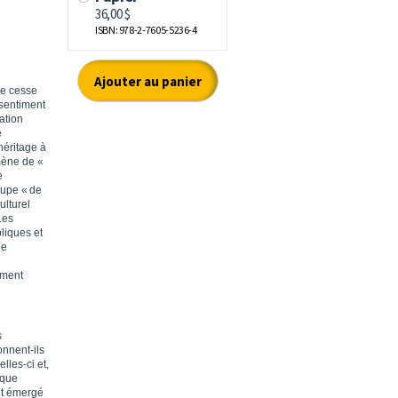
ne cesse
 sentiment
ation
e
héritage à
omène de «
e
oupe « de
ulturel
Les
liques et
de
ement
s
nnent-ils
lles-ci et,
nque
nt émergé