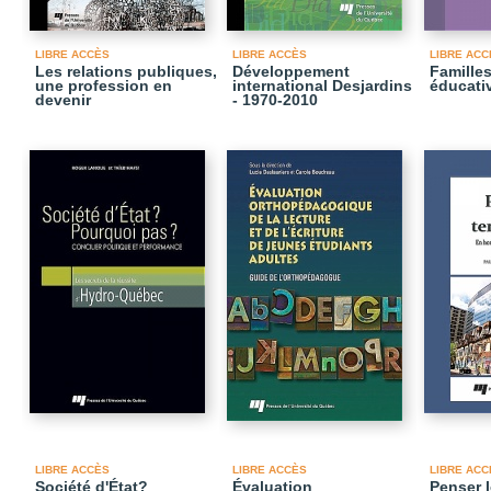
LIBRE ACCÈS
LIBRE ACCÈS
LIBRE ACC
Les relations publiques,
Développement
Familles
une profession en
international Desjardins
éducati
devenir
- 1970-2010
LIBRE ACCÈS
LIBRE ACCÈS
LIBRE ACC
Société d'État?
Évaluation
Penser l