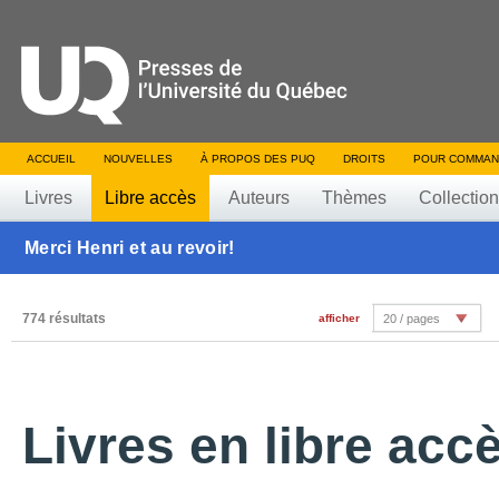
ACCUEIL
NOUVELLES
À PROPOS DES PUQ
DROITS
POUR COMMAN
Livres
Libre accès
Auteurs
Thèmes
Collectio
Merci Henri et au revoir!
774 résultats
afficher
20 / pages
Livres en libre acc