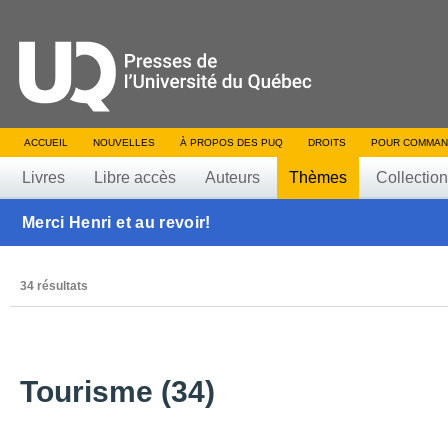
ACCUEIL
NOUVELLES
À PROPOS DES PUQ
DROITS
POUR COMMAN
Livres
Libre accès
Auteurs
Thèmes
Collectio
Merci Henri et au revoir!
34 résultats
Tourisme (34)