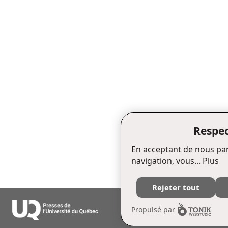
Respec
En acceptant de nous par
navigation, vous...
Plus
Rejeter tout
Édifice Fleurie, 480, de La Chapell
Propulsé par
Tél. : (418) 657-4399 Téléc. : (418