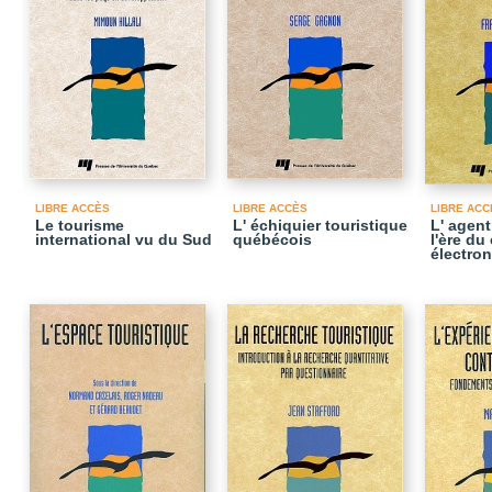
LIBRE ACCÈS
LIBRE ACCÈS
LIBRE ACC
Le tourisme
L' échiquier touristique
L' agen
international vu du Sud
québécois
l'ère d
électro