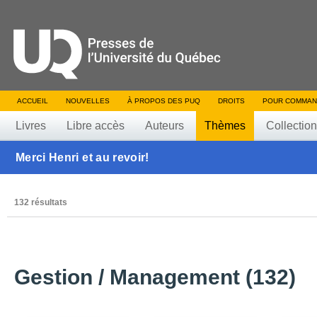
ACCUEIL
NOUVELLES
À PROPOS DES PUQ
DROITS
POUR COMMAN
Livres
Libre accès
Auteurs
Thèmes
Collectio
Merci Henri et au revoir!
132 résultats
Gestion / Management (132)