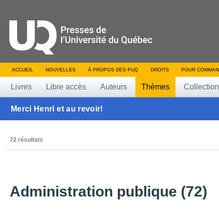
ACCUEIL
NOUVELLES
À PROPOS DES PUQ
DROITS
POUR COMMAN
Livres
Libre accès
Auteurs
Thèmes
Collectio
Merci Henri et au revoir!
72 résultats
Administration publique (72)