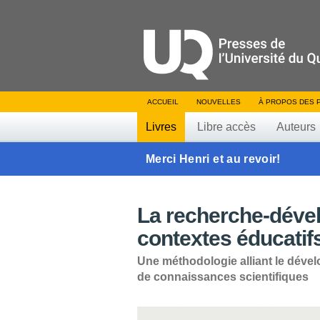
ACCUEIL
NOUVELLES
À PROPOS DES 
Livres
Libre accès
Auteurs
Merci Henri et au revoir!
La recherche-déve
contextes éducatif
Une méthodologie alliant le dével
de connaissances scientifiques