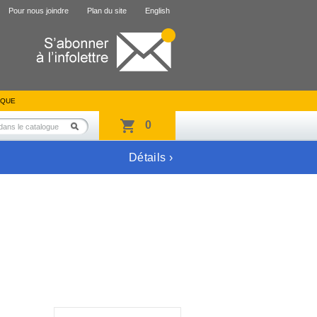
Pour nous joindre
Plan du site
English
IQUE
0
Détails ›