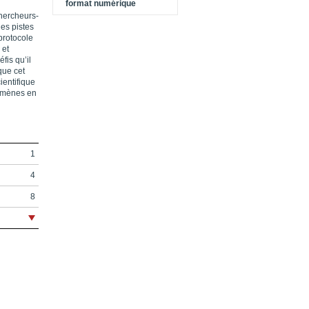
format numérique
chercheurs-
es pistes
 protocole
 et
fis qu’il
que cet
ientifique
nomènes en
1
4
8
9
13
15
23
25