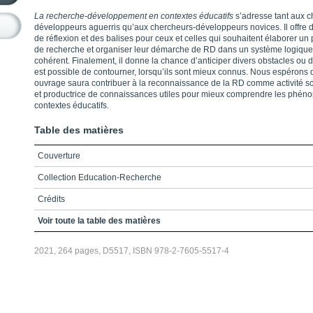
La recherche-développement en contextes éducatifs
s’adresse tant aux 
développeurs aguerris qu’aux chercheurs-développeurs novices. Il offre d
de réflexion et des balises pour ceux et celles qui souhaitent élaborer un
de recherche et organiser leur démarche de RD dans un système logique
cohérent. Finalement, il donne la chance d’anticiper divers obstacles ou dé
est possible de contourner, lorsqu’ils sont mieux connus. Nous espérons 
ouvrage saura contribuer à la reconnaissance de la RD comme activité sc
et productrice de connaissances utiles pour mieux comprendre les phé
contextes éducatifs.
Table des matières
Couverture
Collection Education-Recherche
Crédits
Préface
Voir toute la table des matières
Remerciements
2021, 264 pages, D5517, ISBN 978-2-7605-5517-4
Table des matières
Liste des figures et tableaux
Liste des sigles et acronymes