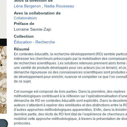
Sous la direction de
Léna Bergeron
,
Nadia Rousseau
Avec la collaboration de
Collaborateurs
Préface de
Lorraine Savoie-Zajc
Collection
Éducation - Recherche
Résumé
En contextes éducatifs, la recherche-développement (RD) semble particu
intéresser les chercheurs préoccupés par la mobilisation des connaissan
de recherches scientifiques. Les solutions retenues prennent alors forme 
une variété de produits développés pour ces acteurs (ou ce terrain), et c
démarche rigoureuse où des connaissances scientifiques sont produites 
de développement pour enrichir, nuancer et compléter ce que l’on connaî
de ce sujet.
Cet ouvrage est composé de trois parties. Dans la première, des repères
méthodologiques contribuant à la réflexion sur l’opérationnalisation d’un
démarche de RD en contextes éducatifs sont explicités. Dans la deuxièm
auteurs s’attardent à repérer des similitudes et des distinctions entre la R
d’autres approches méthodologiques apparentées. Enfin, dans la troisièm
dernière partie, des récits de RD font état de l’expérience de chercheurs 
mobilisé cette approche méthodologique, à travers la présentation de div
protocoles.