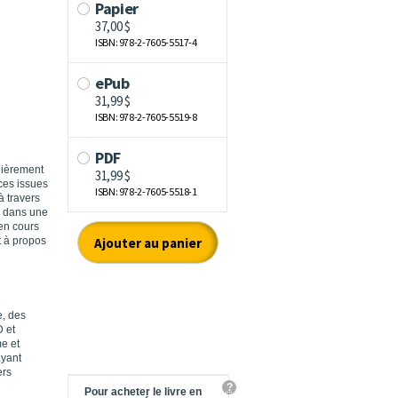
lièrement
ces issues
à travers
e, dans une
en cours
t à propos
e
e, des
D et
e et
ayant
ers
?
Pour acheter le livre en