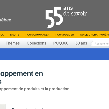
PUQ
DROITS
POUR COMMANDER
POUR PUBLIER
GUIDE D’ACHAT NUMÉR
Thèmes
Collections
PUQ360
50 ans
loppement en
s
oppement de produits et la production