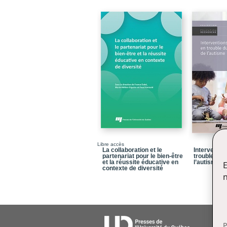
Libre accès
La collaboration et le
Interventio
partenariat pour le bien-être
trouble du 
et la réussite éducative en
l’autisme
E
contexte de diversité
n
P