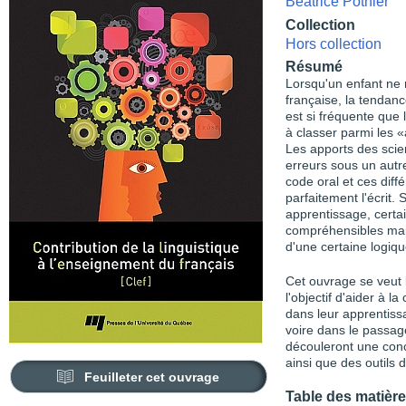
Béatrice Pothier
Collection
Hors collection
Résumé
Lorsqu'un enfant ne 
française, la tendan
est si fréquente que 
à classer parmi les 
Les apports des sci
erreurs sous un autre
code oral et ces diff
parfaitement l'écrit. 
apprentissage, certa
compréhensibles mais
d'une certaine logiqu
Cet ouvrage se veut 
l'objectif d'aider à 
dans leur apprentissa
voire dans le passage
découleront une conc
ainsi que des outils 
Feuilleter cet ouvrage
Table des matièr