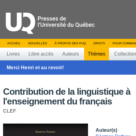
ACCUEIL
NOUVELLES
À PROPOS DES PUQ
DROITS
POUR COMMAN
Livres
Libre accès
Auteurs
Thèmes
Collectio
Merci Henri et au revoir!
Contribution de la linguistique à
l'enseignement du français
CLEF
Auteur(s)