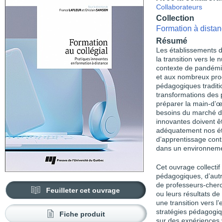
Collaborateurs
Collection
Formation à distan
Résumé
Les établissements d
la transition vers l
contexte de pandémie
et aux nombreux prog
pédagogiques traditio
transformations des 
préparer la main-d’œ
besoins du marché du
innovantes doivent êt
adéquatement nos ét
d’apprentissage cont
dans un environneme
Cet ouvrage collectif
pédagogiques, d’autr
de professeurs-cherc
Feuilleter cet ouvrage
ou leurs résultats de
une transition vers 
stratégies pédagogiq
Fiche produit
sur des expériences 