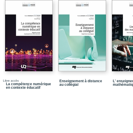
Chapitre 1 / La relatio
en formation à distance
Chapitre 2 / Le conseil
contexte de mouvance
Chapitre 3 / La format
POUR les enseignants
Chapitre 4 / Innover a
pour l’apprentissage n
Chapitre 5 / Des cours 
Absolument !
PARTIE B / Soutenir l’a
distance
Libre accès
Enseignement à distance
L' enseign
La compétence numérique
au collégial
mathémati
en contexte éducatif
Chapitre 6 / Maintenir 
formation à distance
Chapitre 7 / La formatio
Chapitre 8 / S’évader 
Chapitre 9 / La mise en 
de distanciation physique