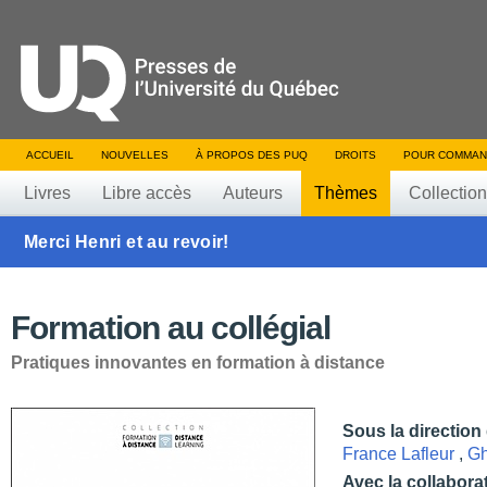
ACCUEIL
NOUVELLES
À PROPOS DES PUQ
DROITS
POUR COMMAN
Livres
Libre accès
Auteurs
Thèmes
Collectio
Merci Henri et au revoir!
Formation au collégial
Pratiques innovantes en formation à distance
Sous la direction
France Lafleur
,
Gh
Avec la collabora