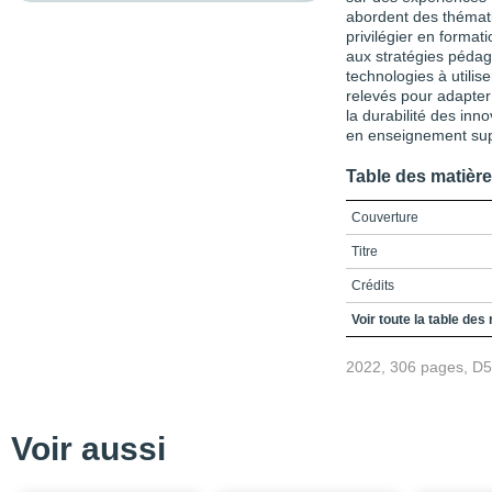
abordent des thémat
privilégier en format
aux stratégies pédag
technologies à utilis
relevés pour adapter
la durabilité des inn
en enseignement sup
Table des matièr
Couverture
Titre
Crédits
Remerciements
Voir toute la table des
Table des matières
2022, 306 pages, D
Liste des figures et tab
Liste des sigles et acr
Voir aussi
Introduction
PARTIE A / Innover po