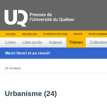
ACCUEIL
NOUVELLES
À PROPOS DES PUQ
DROITS
POUR COMMAN
Livres
Libre accès
Auteurs
Thèmes
Collectio
Merci Henri et au revoir!
24 résultats
Urbanisme (24)