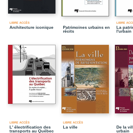
LIBRE ACCÈS
LIBRE ACC
Architecture iconique
Patrimoines urbains en
La patri
récits
l'urbain
LIBRE ACCÈS
LIBRE ACCÈS
L' électrification des
La ville
De la vi
transports au Québec
urbain