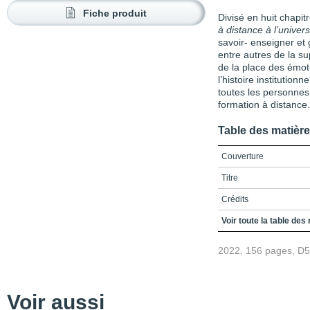
Fiche produit
Divisé en huit chapit
à distance à l’univers
savoir- enseigner et 
entre autres de la su
de la place des émot
l’histoire institution
toutes les personne
formation à distance.
Table des matièr
Couverture
Titre
Crédits
Préface
Voir toute la table des
Table des matières
2022, 156 pages, D
Liste des figures et tab
Liste des sigles et acr
Voir aussi
Introduction – Temporal