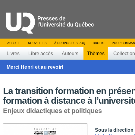
ACCUEIL
NOUVELLES
À PROPOS DES PUQ
DROITS
POUR COMMAN
Livres
Libre accès
Auteurs
Thèmes
Collectio
Merci Henri et au revoir!
La transition formation en prése
formation à distance à l’universit
Enjeux didactiques et politiques
Sous la direction