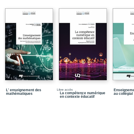
à distance à l’université
Références
Chapitre 1 – Intégratio
Conclusion
Références
Chapitre 2 – Détermina
personnel enseignant e
Conclusion
Références
Chapitre 3 – Accompagn
présence de stagiaires
L' enseignement des
Libre accès
Enseigneme
La compétence numérique
mathématiques
au collégial
Conclusion
en contexte éducatif
Références
Chapitre 4 – Manuel nu
caractéristiques de la f
Conclusion