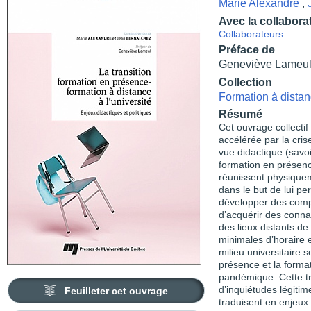
Marie Alexandre
,
Avec la collabora
Collaborateurs
Préface de
Geneviève Lameu
Collection
Formation à distan
Résumé
Cet ouvrage collectif
accélérée par la cris
vue didactique (savo
formation en présen
réunissent physique
dans le but de lui p
développer des compé
d’acquérir des conn
des lieux distants de
minimales d’horaire 
milieu universitaire s
présence et la format
pandémique. Cette t
d’inquiétudes légiti
Feuilleter cet ouvrage
traduisent en enjeux.