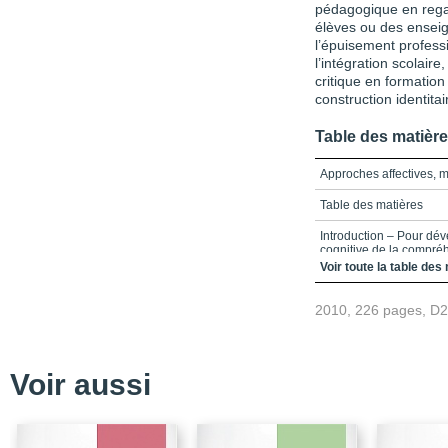
pédagogique en regar
élèves ou des enseign
l’épuisement professi
l’intégration scolaire
critique en formation 
construction identitai
Table des matièr
Approches affectives, 
Table des matières
Introduction – Pour dév
cognitive de la compré
Voir toute la table des
Partie 1 – COMPRÉH
2010, 226 pages, D
Chapitre 1 – La compré
cadre conceptuel
Chapitre 2 – Les interac
élèves: expérience d’u
Voir aussi
Chapitre 3 – Le rôle es
des savoirs disciplinair
Chapitre 4 – Représent