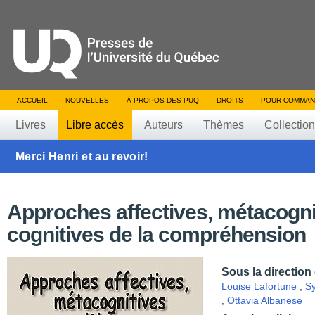
ACCUEIL
NOUVELLES
À PROPOS DES PUQ
DROITS
POUR COMMAN
Livres
Libre accès
Auteurs
Thèmes
Collectio
Merci Henri et au revoir!
Approches affectives, métacogni
cognitives de la compréhension
Sous la direction
Louise Lafortune
,
Sy
,
Ottavia Albanese