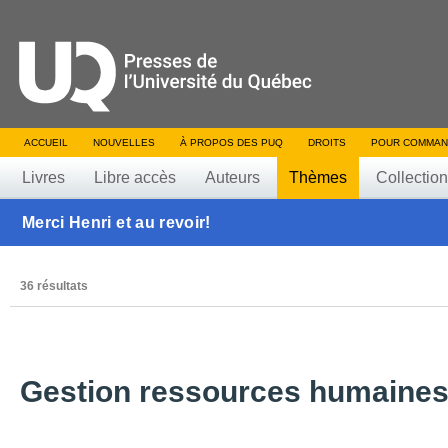
ACCUEIL
NOUVELLES
À PROPOS DES PUQ
DROITS
POUR COMMAN
Livres
Libre accès
Auteurs
Thèmes
Collectio
Merci Henri et au revoir!
36 résultats
Gestion ressources humaines