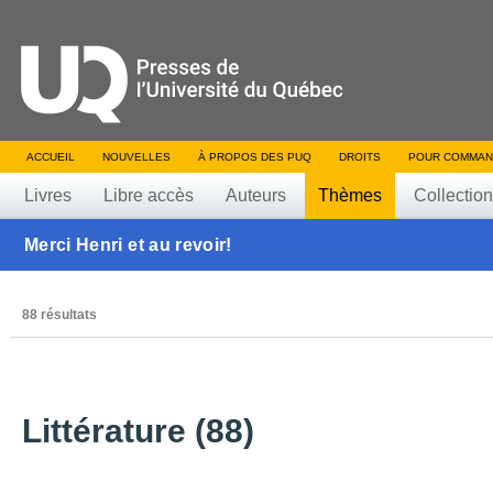
ACCUEIL
NOUVELLES
À PROPOS DES PUQ
DROITS
POUR COMMAN
Livres
Libre accès
Auteurs
Thèmes
Collectio
Merci Henri et au revoir!
88 résultats
Littérature (88)