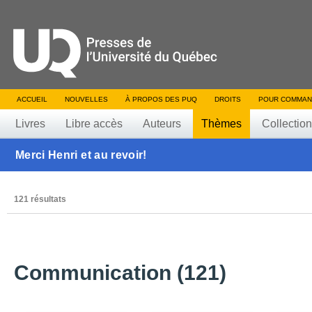
ACCUEIL
NOUVELLES
À PROPOS DES PUQ
DROITS
POUR COMMAN
Livres
Libre accès
Auteurs
Thèmes
Collectio
Merci Henri et au revoir!
121 résultats
Communication (121)