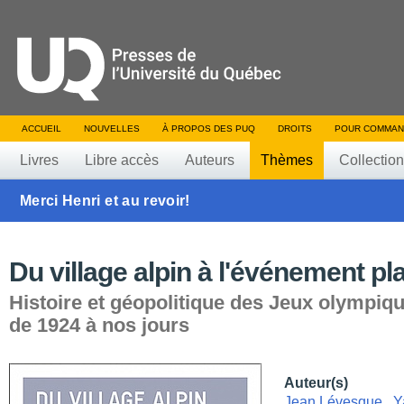
ACCUEIL
NOUVELLES
À PROPOS DES PUQ
DROITS
POUR COMMAN
Livres
Libre accès
Auteurs
Thèmes
Collectio
Merci Henri et au revoir!
Du village alpin à l'événement pl
Histoire et géopolitique des Jeux olympiqu
de 1924 à nos jours
Auteur(s)
Jean Lévesque
,
Y