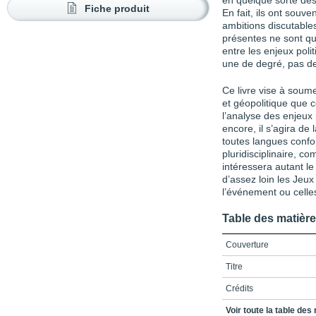
en quelque sorte des
Fiche produit
En fait, ils ont souve
ambitions discutabl
présentes ne sont qu’
entre les enjeux poli
une de degré, pas de
Ce livre vise à soume
et géo­politique que c
l’analyse des enjeux
encore, il s’agira de
toutes langues confo
pluridisciplinaire, c
intéressera autant le
d’assez loin les Jeux
l’événement ou celles
Table des matièr
Couverture
Titre
Crédits
Préface
Voir toute la table des