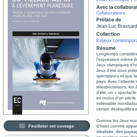
Avec la collabora
Collaborateurs
Préface de
Jean-Luc Brassar
Collection
Enjeux contempor
Résumé
Longtemps considéré
l’expression même de
Jeux olympiques d’hi
Jeux d’été sous préte
spectateurs et que l
pays. Avec l’atteinte
téléspectateurs, les
d’été, un « spectacl
en moins d’un siècle 
indéniable mondialisa
certain déséquilibre
Comme les Jeux nordi
Feuilleter cet ouvrage
d’hiver comme appart
idéalisée, des paysa