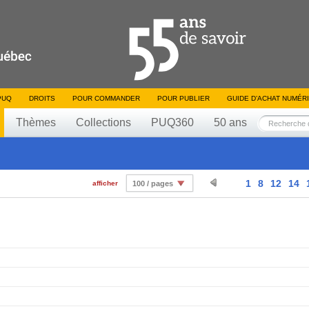
PUQ
DROITS
POUR COMMANDER
POUR PUBLIER
GUIDE D’ACHAT NUMÉR
Thèmes
Collections
PUQ360
50 ans
1
8
12
14
afficher
100 / pages