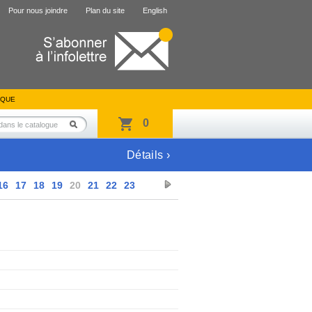
Pour nous joindre
Plan du site
English
IQUE
0
Détails ›
16
17
18
19
20
21
22
23