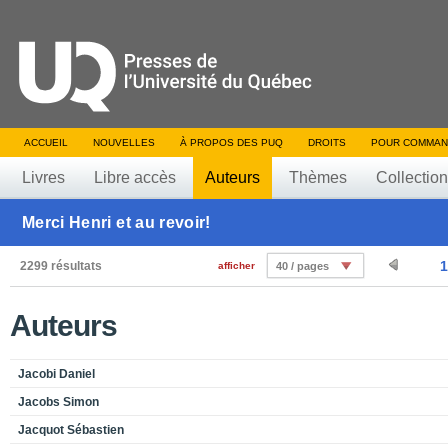
ACCUEIL
NOUVELLES
À PROPOS DES PUQ
DROITS
POUR COMMAN
Livres
Libre accès
Auteurs
Thèmes
Collectio
Merci Henri et au revoir!
1
2299 résultats
afficher
40 / pages
Auteurs
Jacobi Daniel
Jacobs Simon
Jacquot Sébastien