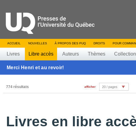
ACCUEIL
NOUVELLES
À PROPOS DES PUQ
DROITS
POUR COMMAN
Livres
Libre accès
Auteurs
Thèmes
Collectio
Merci Henri et au revoir!
774 résultats
afficher
20 / pages
Livres en libre acc