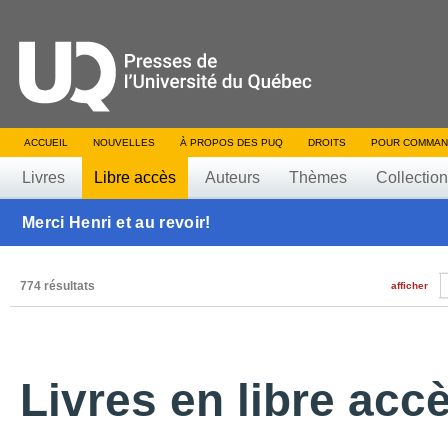
ACCUEIL
NOUVELLES
À PROPOS DES PUQ
DROITS
POUR COMMAN
Livres
Libre accès
Auteurs
Thèmes
Collectio
Merci Henri et au revoir!
774 résultats
afficher
Livres en libre acc