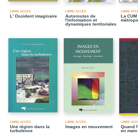
LIBRE ACCÈS
LIBRE ACCÈS
LIBRE ACC
L' Occident imaginaire
Autoroutes de
La CUM 
l'information et
métropo
dynamiques territoriales
LIBRE ACCÈS
LIBRE ACCÈS
LIBRE ACC
Une région dans la
Images en mouvement
Quand l
turbulence
en main