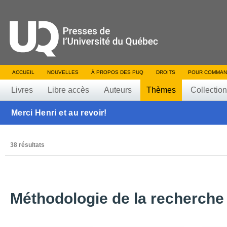
ACCUEIL
NOUVELLES
À PROPOS DES PUQ
DROITS
POUR COMMAN
Livres
Libre accès
Auteurs
Thèmes
Collectio
Merci Henri et au revoir!
38 résultats
Méthodologie de la recherche 