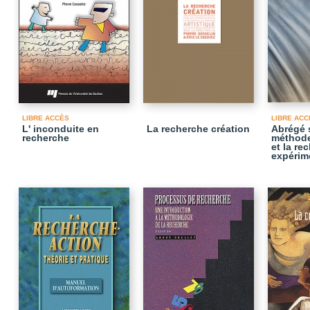
LIBRE ACCÈS
LIBRE ACC
L' inconduite en
La recherche création
Abrégé 
recherche
méthode
et la re
expérim