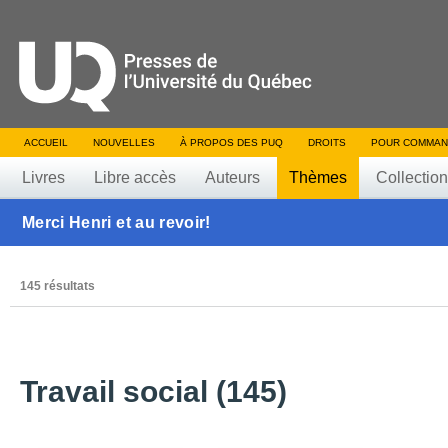
ACCUEIL
NOUVELLES
À PROPOS DES PUQ
DROITS
POUR COMMAN
Livres
Libre accès
Auteurs
Thèmes
Collectio
Merci Henri et au revoir!
145 résultats
Travail social (145)