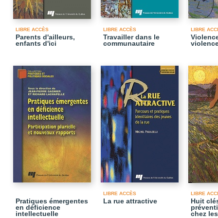
LIBRE ACCÈS
LIBRE ACCÈS
LIBRE ACC
Parents d'ailleurs,
Travailler dans le
Violence
enfants d'ici
communautaire
violenc
LIBRE ACCÈS
LIBRE ACC
Pratiques émergentes
La rue attractive
Huit clé
en déficience
prévent
intellectuelle
chez le