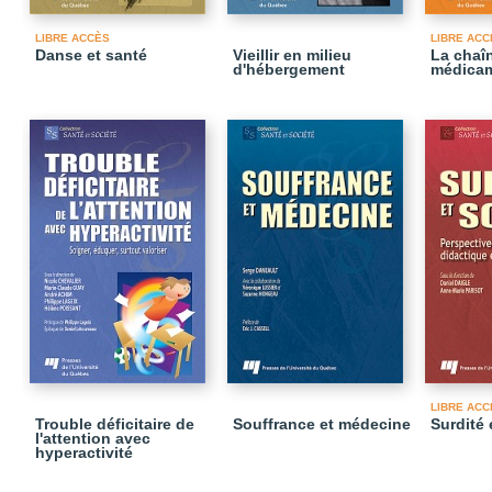
LIBRE ACCÈS
LIBRE ACC
Danse et santé
Vieillir en milieu
La chaî
d'hébergement
médica
LIBRE ACC
Trouble déficitaire de
Souffrance et médecine
Surdité 
l'attention avec
hyperactivité