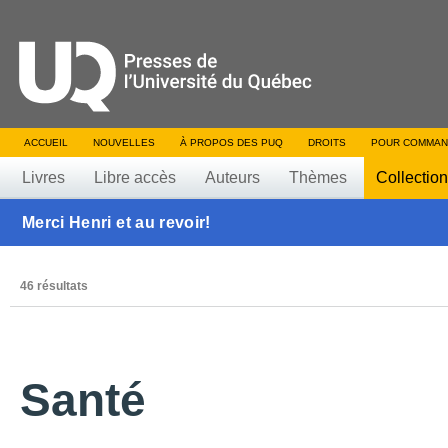
ACCUEIL
NOUVELLES
À PROPOS DES PUQ
DROITS
POUR COMMAN
Livres
Libre accès
Auteurs
Thèmes
Collectio
Merci Henri et au revoir!
46 résultats
Santé