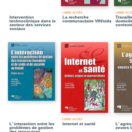
LIBRE ACCÈS
LIBRE ACC
Intervention
La recherche
Travaill
technoclinique dans le
communautaire VIH/sida
domicil
secteur des services
context
sociaux
LIBRE ACCÈS
L' interaction entre les
Internet et santé
L' agres
problèmes de gestion
envers l
des ressources