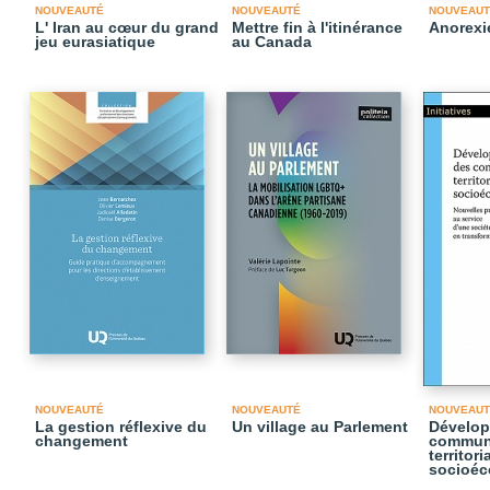
NOUVEAUTÉ
NOUVEAUTÉ
NOUVEAUT
L' Iran au cœur du grand
Mettre fin à l'itinérance
Anorexi
jeu eurasiatique
au Canada
NOUVEAUTÉ
NOUVEAUTÉ
NOUVEAUT
La gestion réflexive du
Un village au Parlement
Dévelop
changement
commun
territori
socioéc