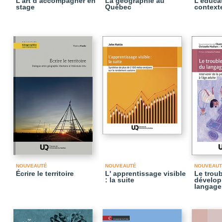
L’art d’accompagner en
La géographie au
L’éduca
stage
Québec
contexte
NOUVEAUTÉ
NOUVEAUTÉ
NOUVEAUT
Écrire le territoire
L' apprentissage visible
Le troub
: la suite
dévelop
langage