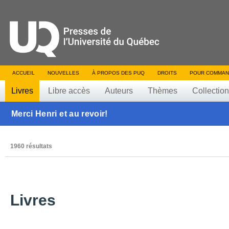
ACCUEIL
NOUVELLES
À PROPOS DES PUQ
DROITS
POUR COMMAN
Livres
Libre accès
Auteurs
Thèmes
Collectio
Merci Henri et au revoir!
1960 résultats
Livres