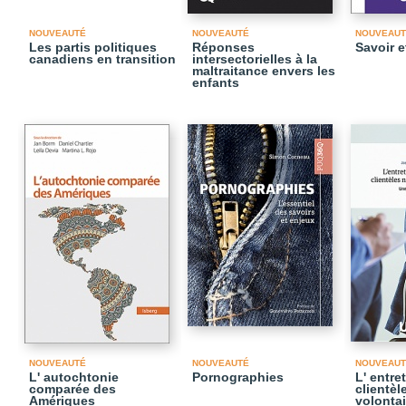
NOUVEAUTÉ
NOUVEAUTÉ
NOUVEAUT
Les partis politiques
Réponses
Savoir e
canadiens en transition
intersectorielles à la
maltraitance envers les
enfants
NOUVEAUTÉ
NOUVEAUTÉ
NOUVEAUT
L' autochtonie
Pornographies
L' entre
comparée des
clientèl
Amériques
volontai