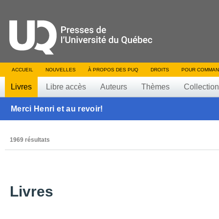
ACCUEIL
NOUVELLES
À PROPOS DES PUQ
DROITS
POUR COMMAN
Livres
Libre accès
Auteurs
Thèmes
Collectio
Merci Henri et au revoir!
1969 résultats
Livres