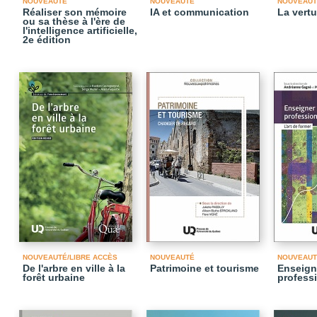
NOUVEAUTÉ
NOUVEAUTÉ
NOUVEAUT
Réaliser son mémoire
IA et communication
La vertu
ou sa thèse à l'ère de
l'intelligence artificielle,
2e édition
NOUVEAUTÉ/LIBRE ACCÈS
NOUVEAUTÉ
NOUVEAUT
De l'arbre en ville à la
Patrimoine et tourisme
Enseign
forêt urbaine
profess