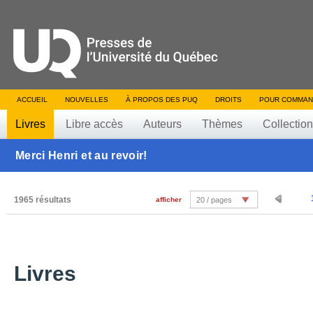
ACCUEIL
NOUVELLES
À PROPOS DES PUQ
DROITS
POUR COMMAN
Livres
Libre accès
Auteurs
Thèmes
Collectio
Merci Henri et au revoir!
1965 résultats
afficher
20 / pages
Livres