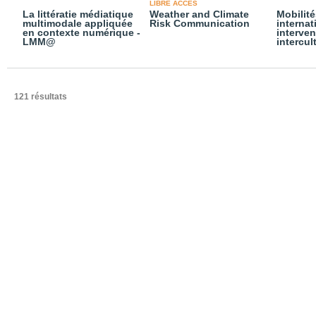
LIBRE ACCÈS
La littératie médiatique
Weather and Climate
Mobilité
multimodale appliquée
Risk Communication
internat
en contexte numérique -
interven
LMM@
intercul
121 résultats