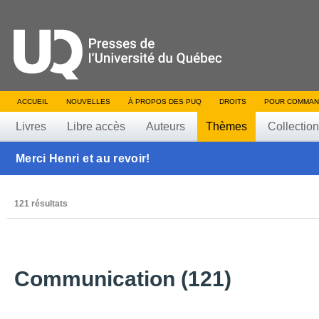
ACCUEIL
NOUVELLES
À PROPOS DES PUQ
DROITS
POUR COMMAN
Livres
Libre accès
Auteurs
Thèmes
Collectio
Merci Henri et au revoir!
121 résultats
Communication (121)