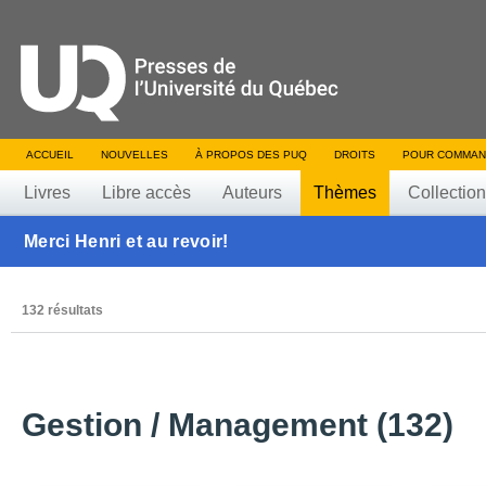
ACCUEIL
NOUVELLES
À PROPOS DES PUQ
DROITS
POUR COMMAN
Livres
Libre accès
Auteurs
Thèmes
Collectio
Merci Henri et au revoir!
132 résultats
Gestion / Management (132)