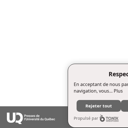
Respec
En acceptant de nous par
navigation, vous...
Plus
Rejeter tout
Édifice Fleurie, 480, de La Chapell
Propulsé par
Tél. : (418) 657-4399 Téléc. : (418