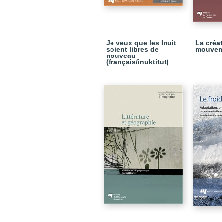
Je veux que les Inuit
La créat
soient libres de
mouvem
nouveau
(français/inuktitut)