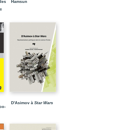
des
Hamsun
c
D'Asimov à
Star Wars
co-