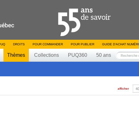
PUQ
DROITS
POUR COMMANDER
POUR PUBLIER
GUIDE D’ACHAT NUMÉR
Thèmes
Collections
PUQ360
50 ans
afficher
40