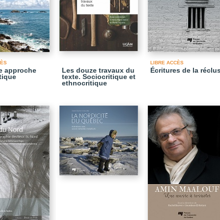
CÈS
LIBRE ACCÈS
e approche
Les douze travaux du
Écritures de la réclu
tique
texte. Sociocritique et
ethnocritique