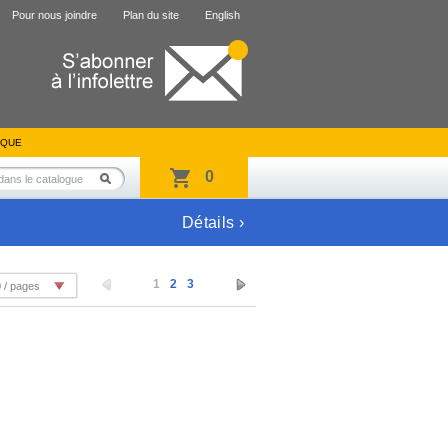
Pour nous joindre
Plan du site
English
IQUE
0
Détails ›
1
2
3
 / pages