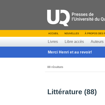
ACCUEIL
NOUVELLES
À PROPOS DES 
Livres
Libre accès
Auteurs
Merci Henri et au revoir!
88 résultats
Littérature (88)