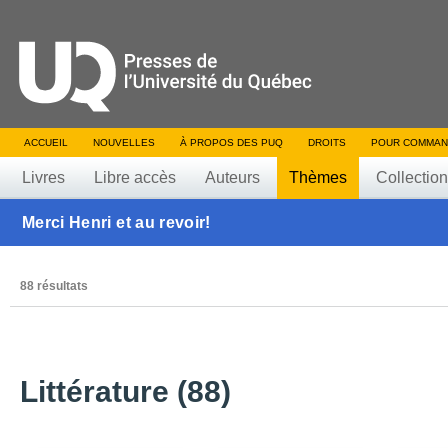
ACCUEIL
NOUVELLES
À PROPOS DES PUQ
DROITS
POUR COMMAN
Livres
Libre accès
Auteurs
Thèmes
Collectio
Merci Henri et au revoir!
88 résultats
Littérature (88)