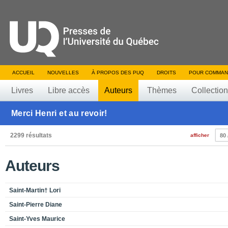
ACCUEIL
NOUVELLES
À PROPOS DES PUQ
DROITS
POUR COMMAN
Livres
Libre accès
Auteurs
Thèmes
Collectio
Merci Henri et au revoir!
2299 résultats
afficher
80 
Auteurs
Saint-Martin† Lori
Saint-Pierre Diane
Saint-Yves Maurice