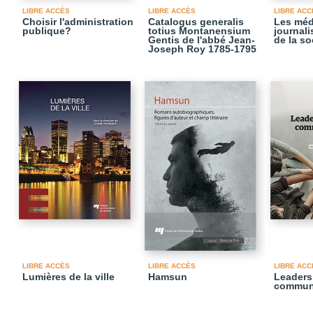
LIBRE ACCÈS
LIBRE ACCÈS
LIBRE ACC
Choisir l'administration
Catalogus generalis
Les médi
publique?
totius Montanensium
journali
Gentis de l'abbé Jean-
de la so
Joseph Roy 1785-1795
LIBRE ACCÈS
LIBRE ACCÈS
LIBRE ACC
Lumières de la ville
Hamsun
Leaders
commun