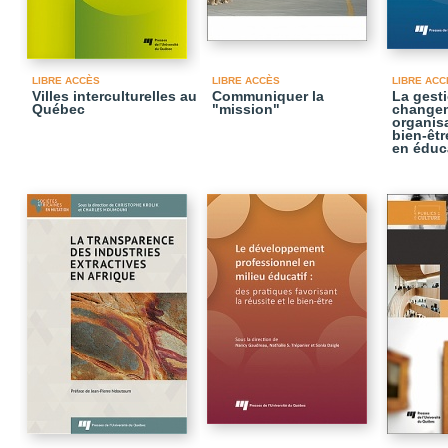
LIBRE ACCÈS
LIBRE ACCÈS
LIBRE ACC
Villes interculturelles au
Communiquer la
La gest
Québec
"mission"
change
organisa
bien-êtr
en éduc