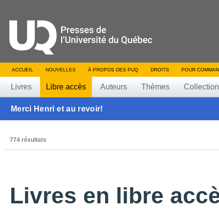
ACCUEIL
NOUVELLES
À PROPOS DES PUQ
DROITS
POUR COMMAN
Livres
Libre accès
Auteurs
Thèmes
Collectio
Merci Henri et au revoir!
774 résultats
Livres en libre acc