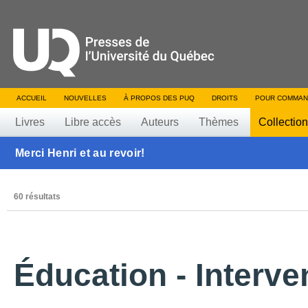
ACCUEIL
NOUVELLES
À PROPOS DES PUQ
DROITS
POUR COMMAN
Livres
Libre accès
Auteurs
Thèmes
Collectio
Merci Henri et au revoir!
60 résultats
Éducation - Interve