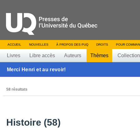
ACCUEIL
NOUVELLES
À PROPOS DES PUQ
DROITS
POUR COMMAN
Livres
Libre accès
Auteurs
Thèmes
Collectio
Merci Henri et au revoir!
58 résultats
Histoire (58)