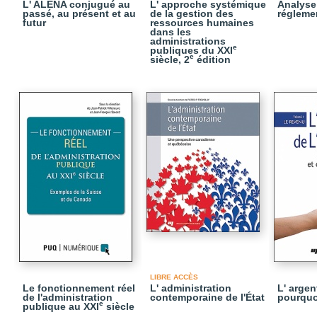
L' ALENA conjugué au
L' approche systémique
Analyse
passé, au présent et au
de la gestion des
réglemen
futur
ressources humaines
dans les
administrations
e
publiques du XXI
e
siècle, 2
édition
LIBRE ACCÈS
Le fonctionnement réel
L' administration
L' argent
de l'administration
contemporaine de l'État
pourquo
e
publique au XXI
siècle