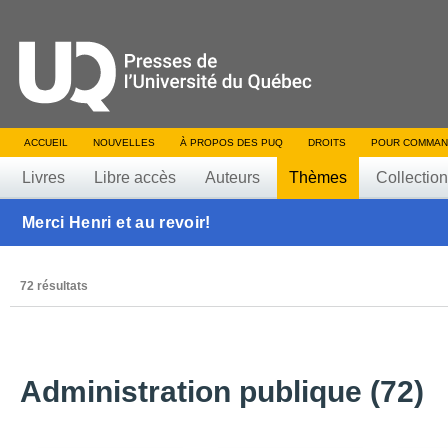
ACCUEIL
NOUVELLES
À PROPOS DES PUQ
DROITS
POUR COMMAN
Livres
Libre accès
Auteurs
Thèmes
Collectio
Merci Henri et au revoir!
72 résultats
Administration publique (72)