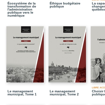
Écosystème de la
Éthique budgétaire
La capa
transformation de
publique
changem
l'administration
québéco
publique vers le
numérique
LIBRE ACC
Le management
Le management
Choisir 
municipal, Tome 1
municipal, Tome 2
publiqu